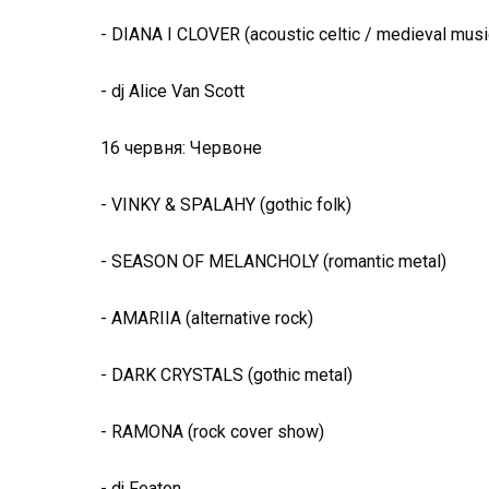
- DIANA I CLOVER (acoustic celtic / medieval musi
- dj Alice Van Scott
16 червня: Червоне
- VINKY & SPALAHY (gothic folk)
- SEASON OF MELANCHOLY (romantic metal)
- AMARIIA (alternative rock)
- DARK CRYSTALS (gothic metal)
- RAMONA (rock cover show)
- dj Featon