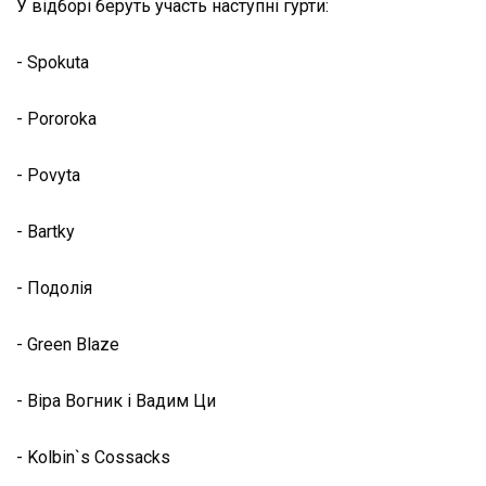
У відборі беруть участь наступні гурти:
- Spokuta
- Pororoka
- Povyta
- Bartky
- Подолія
- Green Blaze
- Віра Вогник і Вадим Ци
- Kolbin`s Cossacks