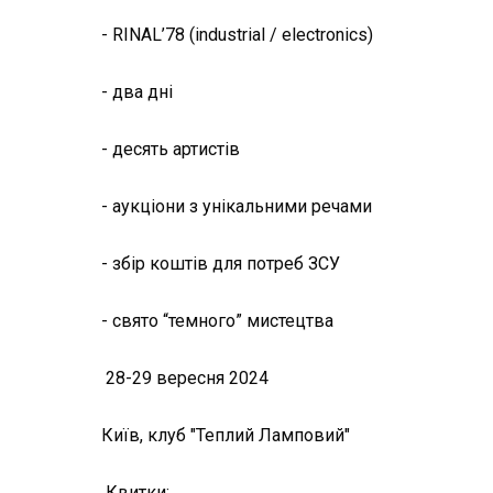
- RINAL’78 (industrial / electronics)
- два дні
- десять артистів
- аукціони з унікальними речами
- збір коштів для потреб ЗСУ
- свято “темного” мистецтва
28-29 вересня 2024
Київ, клуб "Теплий Ламповий"
Квитки: