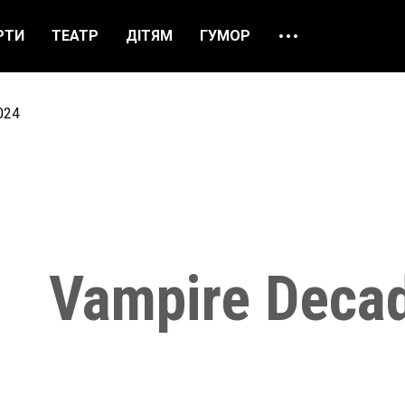
РТИ
ТЕАТР
ДІТЯМ
ГУМОР
ПРО НАС
ВІДГУКИ
024
ЯК ЗАМОВИТИ
НАШІ КАСИ
Vampire Deca