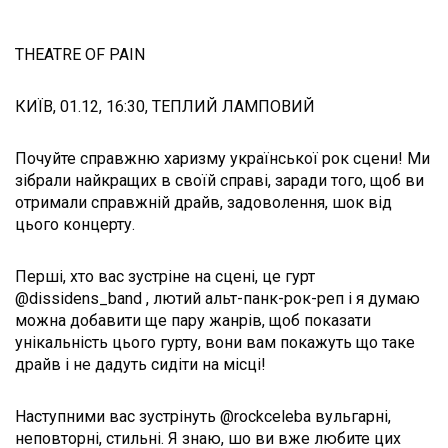
THEATRE OF PAIN
КИЇВ, 01.12, 16:30, ТЕПЛИЙ ЛАМПОВИЙ
Почуйте справжню харизму української рок сцени! Ми
зібрали найкращих в своїй справі, заради того, щоб ви
отримали справжній драйв, задоволення, шок від
цього концерту.
Перші, хто вас зустріне на сцені, це гурт
@dissidens_band , лютий альт-панк-рок-реп і я думаю
можна добавити ще пару жанрів, щоб показати
унікальність цього гурту, вони вам покажуть що таке
драйв і не дадуть сидіти на місці!
Наступними вас зустрінуть @rockceleba вульгарні,
неповторні, стильні. Я знаю, шо ви вже любите цих