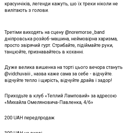
красунчіків, легенди кажуть, шо їх треки ніколи не
вилітають з голови.
Третіми виходять на сцену @noremorse_band
дніпровська розйоб-машина, неймовірна харизма,
просто звірячий гурт. Стрибайте, підіймайте руки,
танцюйте, признавайтесь в коханні.
Дуже велика вишенка на торті цього вечора стануть
@vidchuvaiii , назва каже сама за себе - відчуйте.
відчуйте тепло і щирість, відчуйте драйв і задор!
Приходьте в клуб «Теплий Ламповий» за адресою
«Михайла Омеляновича-Павленка, 4/6»
200 UAH передпродаж