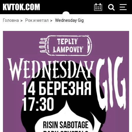
Головна
Рок и метал
Wednesday Gig