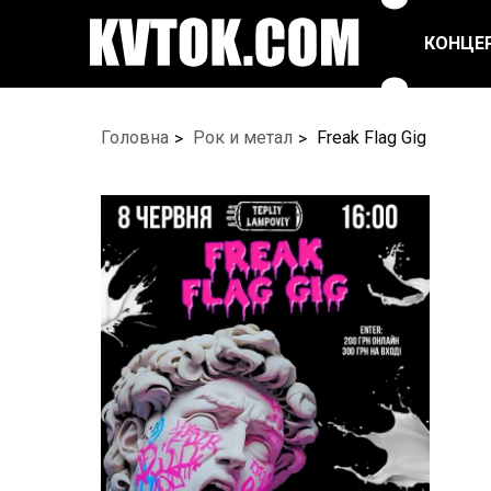
КОНЦЕ
ПОП ТА ЕСТРАДА
РЕПЕРТУАРНІ
Головна
Рок и метал
Freak Flag Gig
СПЕКТАКЛІ
РОК/МЕТАЛ
ЦИРК
БАЛЕТ ТА ТАНЦІ
ФЕСТИВАЛІ