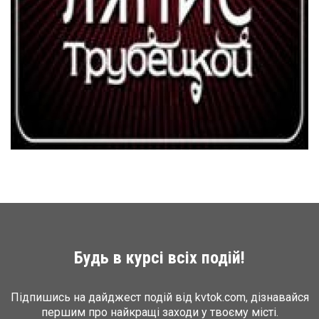
Будь в курсі всіх подій!
Підпишись на дайджест подій від kvtok.com, дізнавайся
першим про найкращі заходи у твоєму місті.