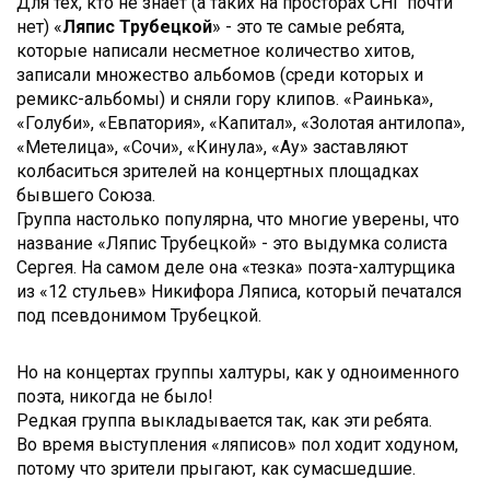
Для тех, кто не знает (а таких на просторах СНГ почти
нет) «
Ляпис Трубецкой
» - это те самые ребята,
которые написали несметное количество хитов,
записали множество альбомов (среди которых и
ремикс-альбомы) и сняли гору клипов. «Раинька»,
«Голуби», «Евпатория», «Капитал», «Золотая антилопа»,
«Метелица», «Сочи», «Кинула», «Ау» заставляют
колбаситься зрителей на концертных площадках
бывшего Союза.
Группа настолько популярна, что многие уверены, что
название «Ляпис Трубецкой» - это выдумка солиста
Сергея. На самом деле она «тезка» поэта-халтурщика
из «12 стульев» Никифора Ляписа, который печатался
под псевдонимом Трубецкой.
Но на концертах группы халтуры, как у одноименного
поэта, никогда не было!
Редкая группа выкладывается так, как эти ребята.
Во время выступления «ляписов» пол ходит ходуном,
потому что зрители прыгают, как сумасшедшие.