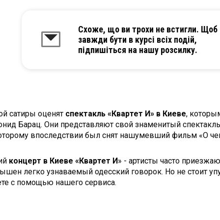
Схоже, що ви трохи не встигли. Щоб
завжди бути в курсі всіх подій,
підпишіться на нашу розсилку.
ой сатиры оценят
спектакль «Квартет И» в Киеве
, которы
нид Барац. Они представляют свой знаменитый спектакль 
которому впоследствии был снят нашумевший фильм «О че
ний
концерт в Киеве «Квартет И
» - артисты часто приезжаю
ышен легко узнаваемый одесский говорок. Но не стоит уп
ете с помощью нашего сервиса.