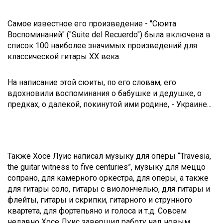
Самое известное его произведение - "Сюита
Воспоминаний" ("Suite del Recuerdo") была включена в
список 100 наиболее значимых произведений для
классической гитары XX века.
На написание этой сюиты, по его словам, его
вдохновили воспоминания о бабушке и дедушке, о
предках, о далекой, покинутой ими родине, - Украине...
Также Хосе Луис написал музыку для оперы “Travesia,
the guitar witness to five centuries”, музыку для меццо
сопрано, для камерного оркестра, для оперы, а также
для гитары соло, гитары с виолончелью, для гитары и
флейты, гитары и скрипки, гитарного и струнного
квартета, для фортепьяно и голоса и т.д. Совсем
недавно Хосе Луис завершил работу над новым