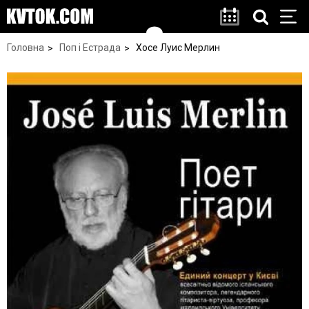
Головна
Поп і Естрада
Хосе Луис Мерлин