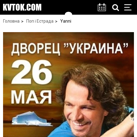
Головна
Поп і Естрада
Yanni