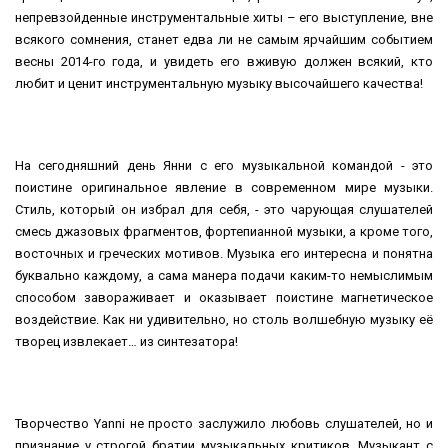
непревзойденные инструментальные хиты – его выступление, вне
всякого сомнения, станет едва ли не самым ярчайшим событием
весны 2014-го года, и увидеть его вживую должен всякий, кто
любит и ценит инструментальную музыку высочайшего качества!
На сегодняшний день Янни с его музыкальной командой - это
поистине оригинальное явление в современном мире музыки.
Стиль, который он избрал для себя, - это чарующая слушателей
смесь джазовых фрагментов, фортепианной музыки, а кроме того,
восточных и греческих мотивов. Музыка его интересна и понятна
буквально каждому, а сама манера подачи каким-то немыслимым
способом завораживает и оказывает поистине магнетическое
воздействие. Как ни удивительно, но столь волшебную музыку её
творец извлекает… из синтезатора!
Творчество Yanni не просто заслужило любовь слушателей, но и
признание у строгой братии музыкальных критиков. Музыкант с