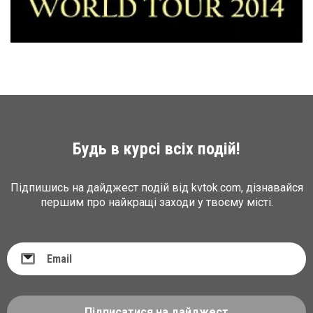
Будь в курсі всіх подій!
Підпишись на дайджест подій від kvtok.com, дізнавайся
першим про найкращі заходи у твоєму місті.
Підписатися на дайджест