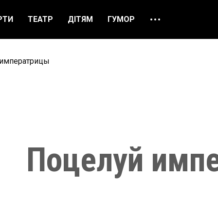
РТИ
ТЕАТР
ДІТЯМ
ГУМОР
ПРО НАС
ВІДГУКИ
 императрицы
ЯК ЗАМОВИТИ
НАШІ КАСИ
Поцелуй имп