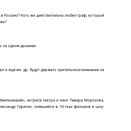
у в Россию? Кого же действительно любил граф, который
ова?
, на одном дыхании.
 и ещё мн. др. будут держать зрительское внимание на
мельницкий», актриса театра и кино Тамара Морозова,
лександр Герелес, снявшийся в 10-тках фильмов и шоу-