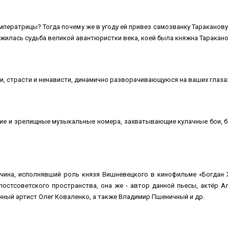
мператрицы? Тогда почему же в угоду ей привез самозванку Тараканов
жилась судьба великой авантюристки века, коей была княжна Таракан
и, страсти и ненависти, динамично разворачивающуюся на ваших глазах
е и зрелищные музыкальные номера, захватывающие кулачные бои, бал
учина, исполнявший роль князя Вишневецкого в кинофильме «Богдан Х
постсоветского пространства, она же - автор данной пьесы, актёр А
нный артист Олег Коваленко, а также Владимир Пшеничный и др.