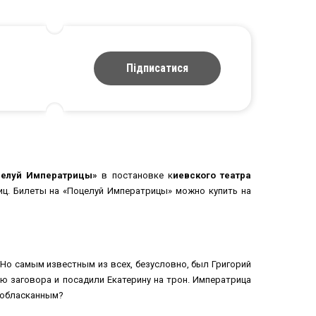
Підписатися
целуй Императрицы
»
в постановке к
иевского театра
иц. Билеты на «Поцелуй Императрицы» можно купить на
 Но самым известным из всех, безусловно, был Григорий
ю заговора и посадили Екатерину на трон. Императрица
л обласканным?