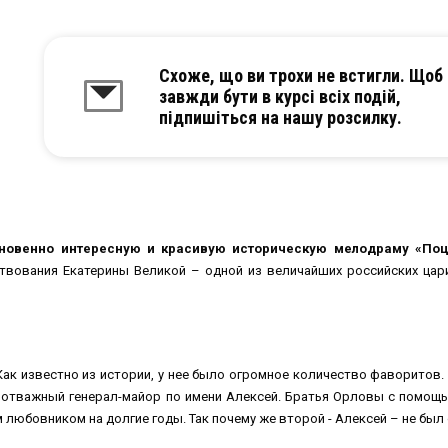
Схоже, що ви трохи не встигли. Щоб
завжди бути в курсі всіх подій,
підпишіться на нашу розсилку.
новенно интересную и красивую историческую мелодраму «По
твования Екатерины Великой – одной из величайших российских цар
ак известно из истории, у нее было огромное количество фаворитов.
 и отважный генерал-майор по имени Алексей. Братья Орловы с помощь
 любовником на долгие годы. Так почему же второй - Алексей – не бы