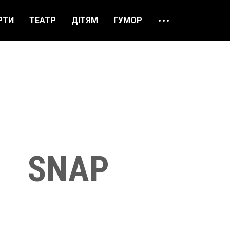
РТИ
ТЕАТР
ДІТЯМ
ГУМОР
ПРО НАС
ВІДГУКИ
ЯК ЗАМОВИТИ
НАШІ КАСИ
SNAP