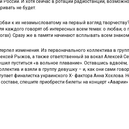
 России. И хотя сейчас в ротации радиостанций, возможно, 
ривать не будет.
юбви к их незамысловатому на первый взгляд творчеству?
 для каждого говорят об интересных всем темах: о любви, 
(о ногах). Сразу же в памяти начинают всплывать всем знак
терпел изменения. Из первоначального коллектива в групп
ексей Рыжов, а также ответственный за вокал Алексей Се
ешил пуститься «в вольное плавание». Оставшись вдвоём, 
ллектив и взяли в группу девушку – и, как они сами говоря
ступает финалистка украинского X- фактора Анна Хохлова.
оставе, спешите приобрести билеты на концерт «Аварии» 