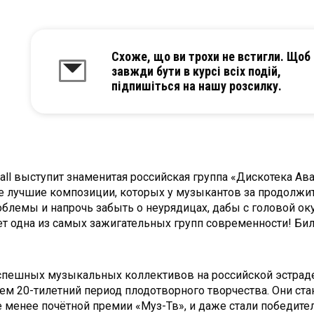
Схоже, що ви трохи не встигли. Щоб
завжди бути в курсі всіх подій,
підпишіться на нашу розсилку.
Hall выступит знаменитая российская группа «Дискотека Ав
е лучшие композиции, которых у музыкантов за продолжит
роблемы и напрочь забыть о неурядицах, дабы с головой 
ет одна из самых зажигательных групп современности! Би
успешных музыкальных коллективов на российской эстраде
чем 20-тилетний период плодотворного творчества. Они с
 менее почётной премии «Муз-Тв», и даже стали победите