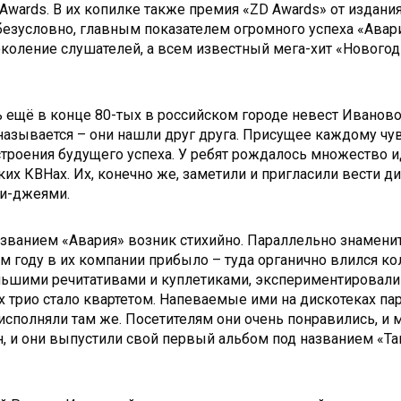
Awards. В их копилке также премия «ZD Awards» от издан
, безусловно, главным показателем огромного успеха «Ава
 поколение слушателей, а всем известный мега-хит «Нового
ть ещё в конце 80-тых в российском городе невест Ивано
называется – они нашли друг друга. Присущее каждому ч
строения будущего успеха. У ребят рождалось множество и
х КВНах. Их, конечно же, заметили и пригласили вести дис
ди-джеями.
названием «Авария» возник стихийно. Параллельно знаме
м году в их компании прибыло – туда органично влился ко
ьшими речитативами и куплетиками, экспериментировали с
их трио стало квартетом. Напеваемые ими на дискотеках п
сполняли там же. Посетителям они очень понравились, и му
ен, и они выпустили свой первый альбом под названием «Т