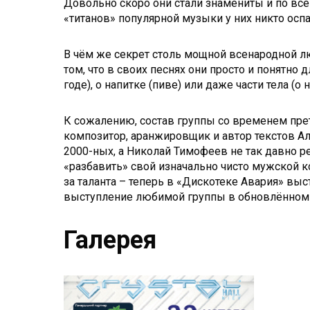
Довольно скоро они стали знамениты и по всей
«титанов» популярной музыки у них никто оспа
В чём же секрет столь мощной всенародной л
том, что в своих песнях они просто и понятно
годе), о напитке (пиве) или даже части тела 
К сожалению, состав группы со временем пре
композитор, аранжировщик и автор текстов Ал
2000-ных, а Николай Тимофеев не так давно р
«разбавить» свой изначально чисто мужской ко
за таланта – теперь в «Дискотеке Авария» вы
выступление любимой группы в обновлённом с
Галерея