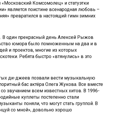
ия «Московский Комсомолец» и статуэтки
рии» является поистине всенародная любовь –
дняя» превратился в настоящий гимн зимних
во. В один прекрасный день Алексей Рыжов
увство юмора было помноженным на два и в
дей и проектов, многие из которых
котеки. Ребята быстро «втянулись» в это
нитых ди-джеев позвали вести музыкальную
лоритный бас актёра Олега Жукова. Все вместе
о звучанием всем известных хитов. В 1996-
ародийные куплеты постепенно стали
зыканты поняли, что могут стать группой. В
анцуй со мной», довольно хорошо