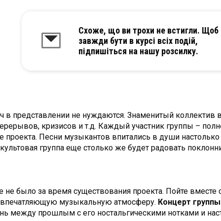
Схоже, що ви трохи не встигли. Щоб
завжди бути в курсі всіх подій,
підпишіться на нашу розсилку.
 в представлении не нуждаются. Знаменитый коллектив в 
 перерывов, кризисов и т.д. Каждый участник группы – пол
 проекта. Песни музыкантов впитались в души настолько г
о культовая группа еще столько же будет радовать поклон
е не было за время существования проекта. Пойте вместе 
 во впечатляющую музыкальную атмосферу.
Концерт группы
нь между прошлым с его ностальгическими нотками и нас