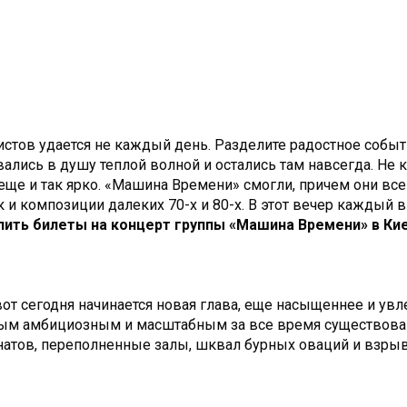
стов удается не каждый день. Разделите радостное собы
лись в душу теплой волной и остались там навсегда. Не к
 еще и так ярко. «Машина Времени» смогли, причем они в
 и композиции далеких 70-х и 80-х. В этот вечер каждый в 
пить билеты на концерт группы «Машина Времени» в Ки
 вот сегодня начинается новая глава, еще насыщеннее и у
мым амбициозным и масштабным за все время существовани
анатов, переполненные залы, шквал бурных оваций и взр