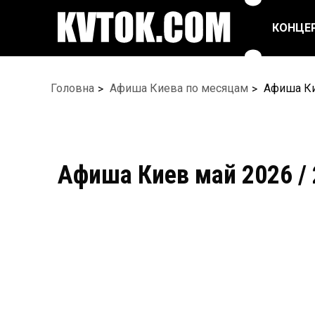
КОНЦЕ
ПОП ТА ЕСТРАДА
РЕПЕРТУАРНІ
Головна
Афиша Киева по месяцам
Афиша Ки
СПЕКТАКЛІ
РОК/МЕТАЛ
ЦИРК
БАЛЕТ ТА ТАНЦІ
ФЕСТИВАЛІ
Афиша Киев май 2026 /