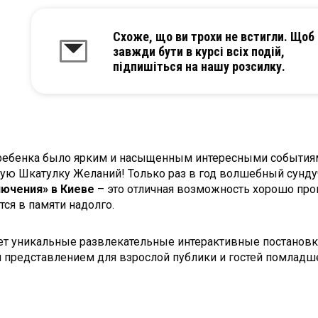
Схоже, що ви трохи не встигли. Щоб
завжди бути в курсі всіх подій,
підпишіться на нашу розсилку.
 ребенка было ярким и насыщенным интересными событиям
кую Шкатулку Желаний! Только раз в год волшебный сунду
лючения»
в Киеве
– это отличная возможность хорошо про
ся в памяти надолго.
т уникальные развлекательные интерактивные постановки 
представлением для взрослой публики и гостей помладш