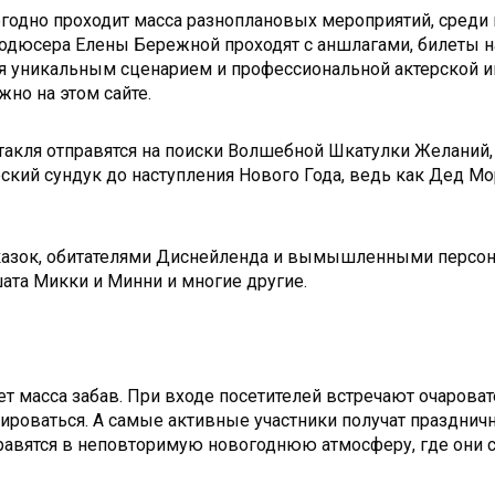
егодно проходит масса разноплановых мероприятий, среди
родюсера Елены Бережной проходят с аншлагами, билеты 
ся уникальным сценарием и профессиональной актерской и
но на этом сайте.
такля отправятся на поиски Волшебной Шкатулки Желаний, 
ский сундук до наступления Нового Года, ведь как Дед Мор
сказок, обитателями Диснейленда и вымышленными персон
ата Микки и Минни и многие другие.
ет масса забав. При входе посетителей встречают очаров
афироваться. А самые активные участники получат праздни
авятся в неповторимую новогоднюю атмосферу, где они с