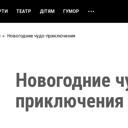
РТИ
ТЕАТР
ДІТЯМ
ГУМОР
ПРО НАС
ВІДГУКИ
е
Новогодние чудо-приключения
ЯК ЗАМОВИТИ
НАШІ КАСИ
Новогодние ч
приключения