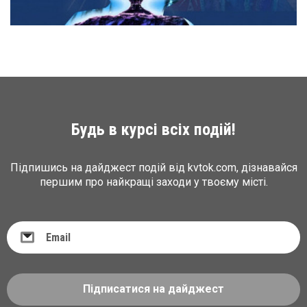
Будь в курсі всіх подій!
Підпишись на дайджест подій від kvtok.com, дізнавайся
першим про найкращі заходи у твоєму місті.
Підписатися на дайджест