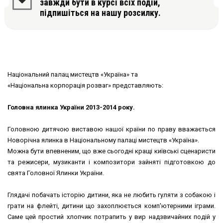
завжди бути в курсі всіх подій,
підпишіться на нашу розсилку.
Національний палац мистецтв «Україна» та
«Національна корпорація розваг» представляють:
Головна ялинка України 2013-2014 року.
Головною дитячою виставою нашої країни по праву вважається
Новорічна ялинка в Національному палаці мистецтв «Україна».
Можна бути впевненим, що вже сьогодні кращі київські сценаристи
та режисери, музиканти і композитори зайняті підготовкою до
свята Головної Ялинки України.
Глядачі побачать історію дитини, яка не любить гуляти з собакою і
грати на флейті, дитини що захоплюється комп'ютерними іграми.
Саме цей простий хлопчик потрапить у вир надзвичайних подій у