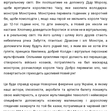
віртуальному світі. Він поспішатиме на допомогу Діду Морозу,
щоби врятувати королівство Часу, яке захопила володарка
монстрів Монстрена. Монстрена перевела годинник у зворотний
бік, щоби помолодіти і, якщо наш герой не звільнить короля Часу
до 12-тої години ночі, то діти зникнуть, а Новий рік ніколи не
настане. Хлопчику доведеться боротися зі злом не в віртуальному,
а в реальному світі. На його шляху і шляху його друзів стають
небезпечна річка Забуття, гігантські Дракони і злі Монстри, а
допомагати йому будуть його рідний пес, з яким він не хотів йти
гуляти, принцеса Хвилинка, добрий Колдун і віртуальні персонажі
мультфільмів. Спільними зусиллями герої долають всі перешкоди,
створюють військо козаків, потрапляють на бал маскарад
монстром, розчакловує короля Часу. Добро перемагає зло, час
повертається і приходить щасливий Новий рік!
Це буде справді краще Новорічне феєричне шоу України, в якому
наші актори, ілюзіоністи, акробати та артисти балету покажуть
свою майстерність, а сучасні мультимедійні технології і неймовірні
спецефекти допоможуть кожному маленькому і дорослому
глядачеві зазирнути по той бік казки, потрапивши в чарівний світ