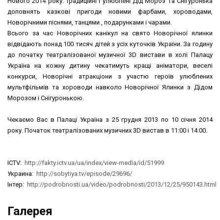
Нового 2014 року. Традиційні і улюблені Дід Мороз та Снігуронька
доповнять казкові пригоди новими фарбами, хороводами,
Новорічними піснями, танцями , подарунками і чарами.
Всього за час Новорічних канікул на свято Новорічної ялинки
відвідають понад 100 тисяч дітей з усіх куточків України. За годину
до початку театралізованої музичної 3D вистави в холі Палацу
Україна на кожну дитину чекатимуть кращі аніматори, веселі
конкурси, Новорічні атракціони з участю героїв улюблених
мультфільмів та хороводи навколо Новорічної Ялинки з Дідом
Морозом і Снігуронькою.
Чекаємо Вас в Палаці Україна з 25 грудня 2013 по 10 січня 2014
року. Початок театралізованих музичних 3D вистав в 11:00 і 14:00.
ICTV:
http://fakty.ictv.ua/ua/index/view-media/id/51999
Украина:
http://sobytiya.tv/episode/29696/
Інтер:
http://podrobnosti.ua/video/podrobnosti/2013/12/25/950143.html
Галерея