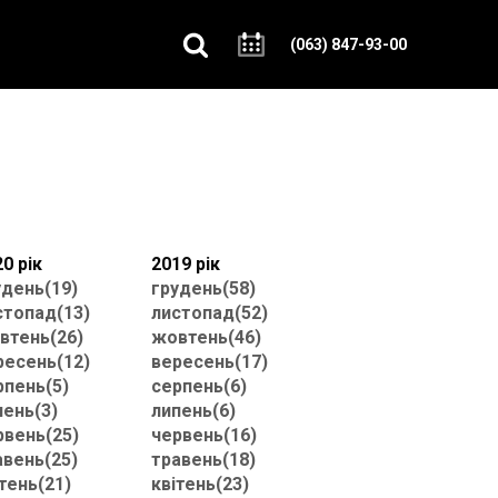
(063) 847-93-00
0 рік
2019 рік
удень(19)
грудень(58)
стопад(13)
листопад(52)
втень(26)
жовтень(46)
ресень(12)
вересень(17)
рпень(5)
серпень(6)
пень(3)
липень(6)
рвень(25)
червень(16)
авень(25)
травень(18)
тень(21)
квітень(23)