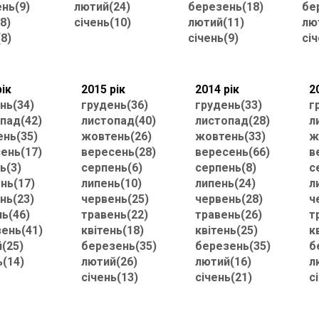
нь(9)
лютий(24)
березень(18)
бе
8)
січень(10)
лютий(11)
лю
(8)
січень(9)
січ
рік
2015 рік
2014 рік
2
нь(34)
грудень(36)
грудень(33)
г
пад(42)
листопад(40)
листопад(28)
л
нь(35)
жовтень(26)
жовтень(33)
ж
ень(17)
вересень(28)
вересень(66)
в
ь(3)
серпень(6)
серпень(8)
с
нь(17)
липень(10)
липень(24)
л
нь(23)
червень(25)
червень(28)
ч
нь(46)
травень(22)
травень(26)
т
ень(41)
квітень(18)
квітень(25)
к
(25)
березень(35)
березень(35)
б
ь(14)
лютий(26)
лютий(16)
л
січень(13)
січень(21)
с