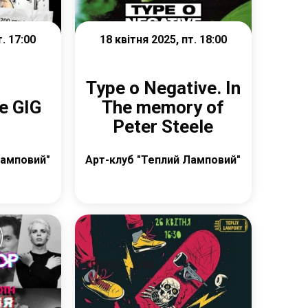
т. 17:00
18 квітня 2025, пт. 18:00
Type o Negative. In
re GIG
The memory of
Peter Steele
Ламповий"
Арт-клуб "Теплий Ламповий"
е
Детальніше