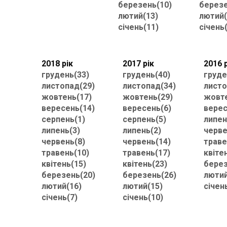
березень(10)
березе
лютий(13)
лютий(
січень(11)
січень
2018 рік
2017 рік
2016 
грудень(33)
грудень(40)
груде
листопад(29)
листопад(34)
листо
жовтень(17)
жовтень(29)
жовте
вересень(14)
вересень(6)
верес
серпень(1)
серпень(5)
липен
липень(3)
липень(2)
черве
червень(8)
червень(14)
траве
травень(10)
травень(17)
квіте
квітень(15)
квітень(23)
берез
березень(20)
березень(26)
лютий
лютий(16)
лютий(15)
січен
січень(7)
січень(10)