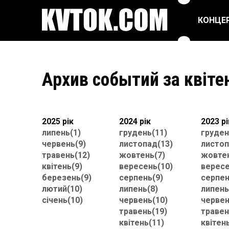
КОНЦЕ
ПОП ТА ЕСТРАДА
РЕПЕРТУАРНІ
СПЕКТАКЛІ
Архив событий за квіте
РОК/МЕТАЛ
ЦИРК
БАЛЕТ ТА ТАНЦІ
ФЕСТИВАЛІ
2025 рік
2024 рік
2023 рі
липень(1)
грудень(11)
груден
червень(9)
листопад(13)
листоп
травень(12)
жовтень(7)
жовтен
квітень(9)
вересень(10)
вересе
березень(9)
серпень(9)
серпен
лютий(10)
липень(8)
липень
січень(10)
червень(10)
червен
травень(19)
травен
квітень(11)
квітен