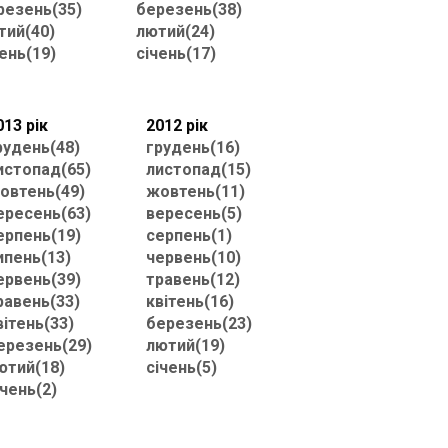
резень(35)
березень(38)
тий(40)
лютий(24)
ень(19)
січень(17)
013 рік
2012 рік
рудень(48)
грудень(16)
истопад(65)
листопад(15)
овтень(49)
жовтень(11)
ересень(63)
вересень(5)
ерпень(19)
серпень(1)
ипень(13)
червень(10)
ервень(39)
травень(12)
равень(33)
квітень(16)
вітень(33)
березень(23)
ерезень(29)
лютий(19)
ютий(18)
січень(5)
ічень(2)