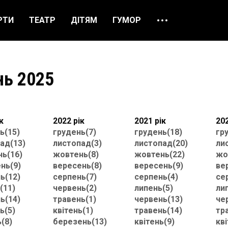
РТИ
ТЕАТР
ДІТЯМ
ГУМОР
ПРО НАС
ВІДГУКИ
нь 2025
ЯК ЗАМОВИТИ
НАШІ КАСИ
к
2022 рік
2021 рік
202
ь(15)
грудень(7)
грудень(18)
гр
ад(13)
листопад(3)
листопад(20)
ли
ь(16)
жовтень(8)
жовтень(22)
жо
нь(9)
вересень(8)
вересень(9)
ве
ь(12)
серпень(7)
серпень(4)
се
(11)
червень(2)
липень(5)
ли
ь(14)
травень(1)
червень(13)
че
ь(5)
квітень(1)
травень(14)
тр
ь(8)
березень(13)
квітень(9)
кві