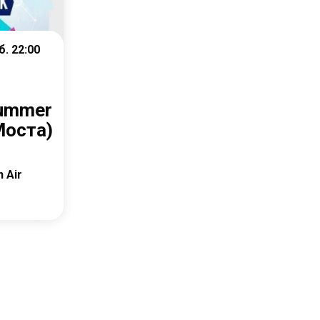
б. 22:00
summer
Моста)
 Air
е