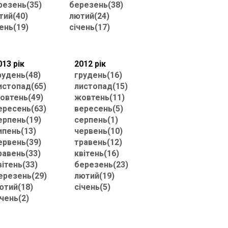
резень(35)
березень(38)
тий(40)
лютий(24)
ень(19)
січень(17)
013 рік
2012 рік
рудень(48)
грудень(16)
истопад(65)
листопад(15)
овтень(49)
жовтень(11)
ересень(63)
вересень(5)
ерпень(19)
серпень(1)
ипень(13)
червень(10)
ервень(39)
травень(12)
равень(33)
квітень(16)
вітень(33)
березень(23)
ерезень(29)
лютий(19)
ютий(18)
січень(5)
ічень(2)