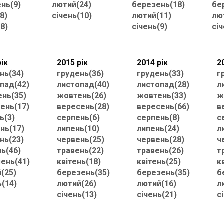
нь(9)
лютий(24)
березень(18)
бе
8)
січень(10)
лютий(11)
лю
(8)
січень(9)
січ
рік
2015 рік
2014 рік
2
нь(34)
грудень(36)
грудень(33)
г
пад(42)
листопад(40)
листопад(28)
л
нь(35)
жовтень(26)
жовтень(33)
ж
ень(17)
вересень(28)
вересень(66)
в
ь(3)
серпень(6)
серпень(8)
с
нь(17)
липень(10)
липень(24)
л
нь(23)
червень(25)
червень(28)
ч
нь(46)
травень(22)
травень(26)
т
ень(41)
квітень(18)
квітень(25)
к
(25)
березень(35)
березень(35)
б
ь(14)
лютий(26)
лютий(16)
л
січень(13)
січень(21)
с