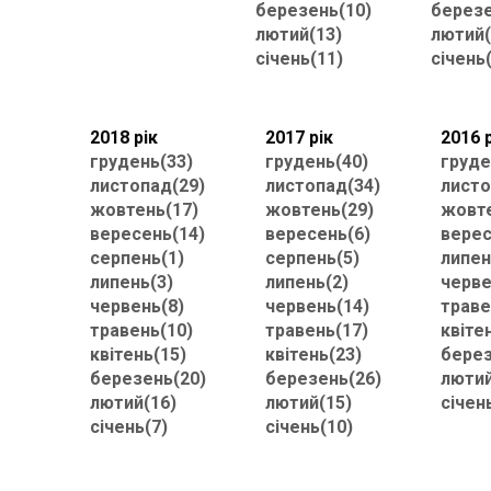
березень(10)
березе
лютий(13)
лютий(
січень(11)
січень
2018 рік
2017 рік
2016 
грудень(33)
грудень(40)
груде
листопад(29)
листопад(34)
листо
жовтень(17)
жовтень(29)
жовте
вересень(14)
вересень(6)
верес
серпень(1)
серпень(5)
липен
липень(3)
липень(2)
черве
червень(8)
червень(14)
траве
травень(10)
травень(17)
квіте
квітень(15)
квітень(23)
берез
березень(20)
березень(26)
лютий
лютий(16)
лютий(15)
січен
січень(7)
січень(10)