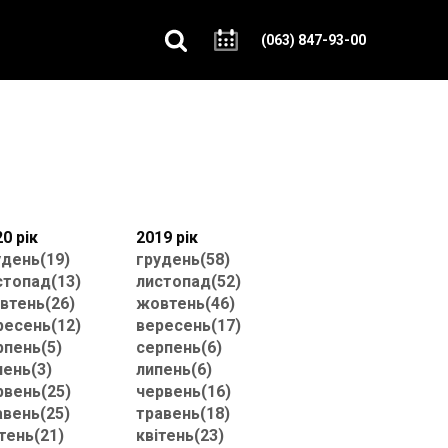
(063) 847-93-00
0 рік
2019 рік
удень(19)
грудень(58)
стопад(13)
листопад(52)
втень(26)
жовтень(46)
ресень(12)
вересень(17)
рпень(5)
серпень(6)
пень(3)
липень(6)
рвень(25)
червень(16)
авень(25)
травень(18)
тень(21)
квітень(23)