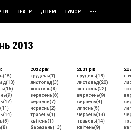
РТИ
ТЕАТР
ДІТЯМ
ГУМОР
ПРО НАС
ВІДГУКИ
нь 2013
ЯК ЗАМОВИТИ
НАШІ КАСИ
к
2022 рік
2021 рік
202
ь(15)
грудень(7)
грудень(18)
гр
ад(13)
листопад(3)
листопад(20)
ли
ь(16)
жовтень(8)
жовтень(22)
жо
нь(9)
вересень(8)
вересень(9)
ве
ь(12)
серпень(7)
серпень(4)
се
(11)
червень(2)
липень(5)
ли
ь(14)
травень(1)
червень(13)
че
ь(5)
квітень(1)
травень(14)
тр
ь(8)
березень(13)
квітень(9)
кві