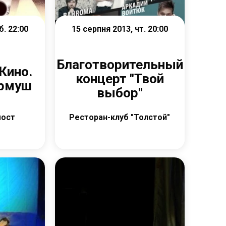
б. 22:00
15 серпня 2013, чт. 20:00
Благотворительный
Кино.
концерт "Твой
рмуш
выбор"
мост
Ресторан-клуб "Толстой"
е
Детальніше