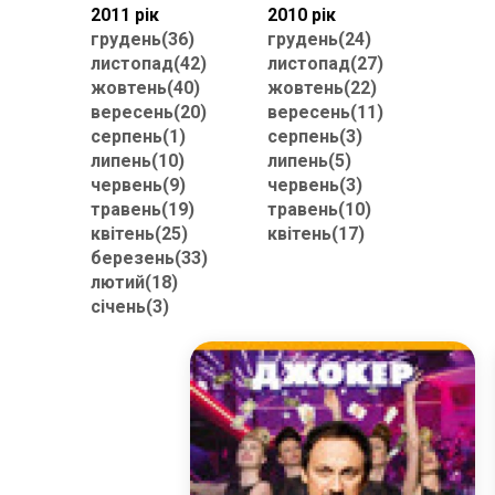
2011 рік
2010 рік
грудень(36)
грудень(24)
листопад(42)
листопад(27)
жовтень(40)
жовтень(22)
вересень(20)
вересень(11)
серпень(1)
серпень(3)
липень(10)
липень(5)
червень(9)
червень(3)
травень(19)
травень(10)
квітень(25)
квітень(17)
березень(33)
лютий(18)
січень(3)