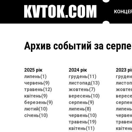
КОНЦЕ
ПОП ТА ЕСТРАДА
РЕПЕРТУАРНІ
СПЕКТАКЛІ
Архив событий за серпе
РОК/МЕТАЛ
ЦИРК
БАЛЕТ ТА ТАНЦІ
ФЕСТИВАЛІ
2025 рік
2024 рік
2023 рі
липень(1)
грудень(11)
груден
червень(9)
листопад(13)
листоп
травень(12)
жовтень(7)
жовтен
квітень(9)
вересень(10)
вересе
березень(9)
серпень(9)
серпен
лютий(10)
липень(8)
липень
січень(10)
червень(10)
червен
травень(19)
травен
квітень(11)
квітен