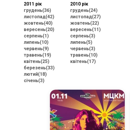
2011 рік
2010 рік
грудень(36)
грудень(24)
листопад(42)
листопад(27)
жовтень(40)
жовтень(22)
вересень(20)
вересень(11)
серпень(1)
серпень(3)
липень(10)
липень(5)
червень(9)
червень(3)
травень(19)
травень(10)
квітень(25)
квітень(17)
березень(33)
лютий(18)
січень(3)