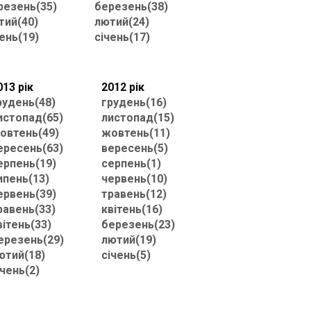
резень(35)
березень(38)
тий(40)
лютий(24)
ень(19)
січень(17)
013 рік
2012 рік
рудень(48)
грудень(16)
истопад(65)
листопад(15)
овтень(49)
жовтень(11)
ересень(63)
вересень(5)
ерпень(19)
серпень(1)
ипень(13)
червень(10)
ервень(39)
травень(12)
равень(33)
квітень(16)
вітень(33)
березень(23)
ерезень(29)
лютий(19)
ютий(18)
січень(5)
ічень(2)