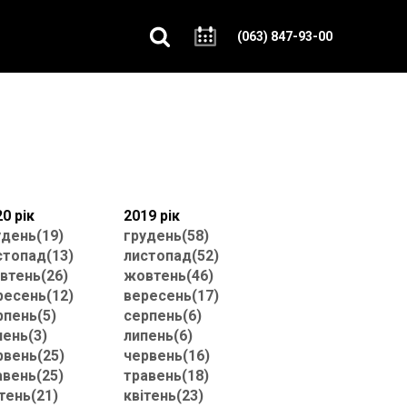
(063) 847-93-00
0 рік
2019 рік
удень(19)
грудень(58)
стопад(13)
листопад(52)
втень(26)
жовтень(46)
ресень(12)
вересень(17)
рпень(5)
серпень(6)
пень(3)
липень(6)
рвень(25)
червень(16)
авень(25)
травень(18)
тень(21)
квітень(23)