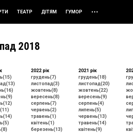
РТИ
ТЕАТР
ДІТЯМ
ГУМОР
ПРО НАС
ВІДГУКИ
опад 2018
ЯК ЗАМОВИТИ
НАШІ КАСИ
к
2022 рік
2021 рік
202
ь(15)
грудень(7)
грудень(18)
гр
ад(13)
листопад(3)
листопад(20)
ли
ь(16)
жовтень(8)
жовтень(22)
жо
нь(9)
вересень(8)
вересень(9)
ве
ь(12)
серпень(7)
серпень(4)
се
(11)
червень(2)
липень(5)
ли
ь(14)
травень(1)
червень(13)
че
ь(5)
квітень(1)
травень(14)
тр
ь(8)
березень(13)
квітень(9)
кві