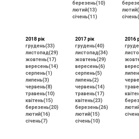
березень(10)
березе
лютий(13)
лютий(
січень(11)
січень
2018 рік
2017 рік
2016 
грудень(33)
грудень(40)
груде
листопад(29)
листопад(34)
листо
жовтень(17)
жовтень(29)
жовте
вересень(14)
вересень(6)
верес
серпень(1)
серпень(5)
липен
липень(3)
липень(2)
черве
червень(8)
червень(14)
траве
травень(10)
травень(17)
квіте
квітень(15)
квітень(23)
берез
березень(20)
березень(26)
лютий
лютий(16)
лютий(15)
січен
січень(7)
січень(10)