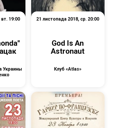
вт. 19:00
21 листопада 2018, ср. 20:00
monda"
God Is An
ацак
Astronaut
а Украины
Клуб «Atlas»
ченко
е
Детальніше