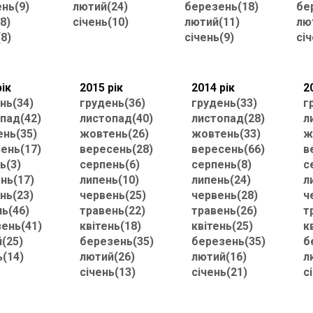
нь(9)
лютий(24)
березень(18)
бе
8)
січень(10)
лютий(11)
лю
(8)
січень(9)
січ
рік
2015 рік
2014 рік
2
нь(34)
грудень(36)
грудень(33)
г
пад(42)
листопад(40)
листопад(28)
л
нь(35)
жовтень(26)
жовтень(33)
ж
ень(17)
вересень(28)
вересень(66)
в
ь(3)
серпень(6)
серпень(8)
с
нь(17)
липень(10)
липень(24)
л
нь(23)
червень(25)
червень(28)
ч
нь(46)
травень(22)
травень(26)
т
ень(41)
квітень(18)
квітень(25)
к
(25)
березень(35)
березень(35)
б
ь(14)
лютий(26)
лютий(16)
л
січень(13)
січень(21)
с