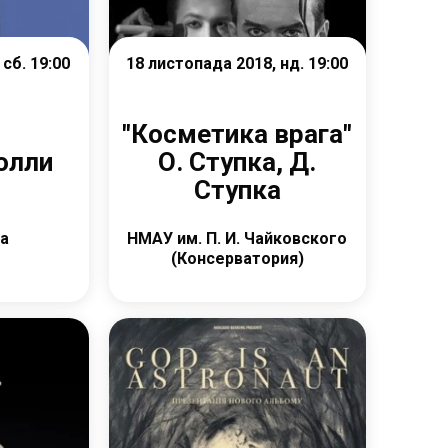
сб. 19:00
18 листопада 2018, нд. 19:00
"Косметика врага"
олли
О. Ступка, Д.
Ступка
za
НМАУ им. П. И. Чайковского
(Консерватория)
е
Детальніше