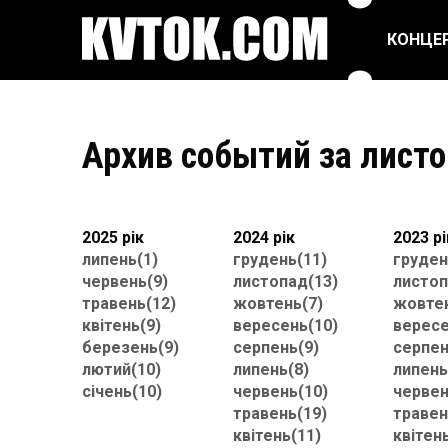
КОНЦЕ
ПОП ТА ЕСТРАДА
РЕПЕРТУАРНІ
СПЕКТАКЛІ
Архив событий за лист
РОК/МЕТАЛ
ЦИРК
БАЛЕТ ТА ТАНЦІ
ФЕСТИВАЛІ
2025 рік
2024 рік
2023 рі
липень(1)
грудень(11)
груден
червень(9)
листопад(13)
листоп
травень(12)
жовтень(7)
жовтен
квітень(9)
вересень(10)
вересе
березень(9)
серпень(9)
серпен
лютий(10)
липень(8)
липень
січень(10)
червень(10)
червен
травень(19)
травен
квітень(11)
квітен